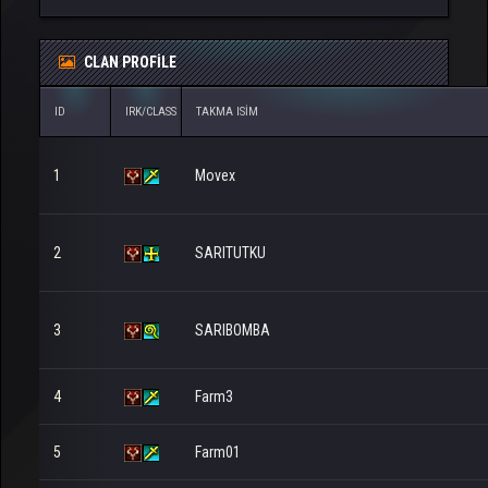
CLAN PROFILE
ID
IRK/CLASS
TAKMA ISIM
1
Movex
2
SARITUTKU
3
SARIBOMBA
4
Farm3
5
Farm01