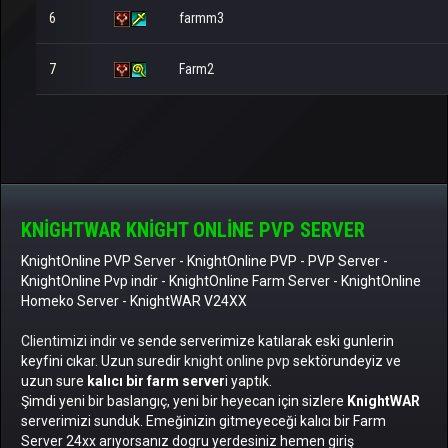
6
farmm3
7
Farm2
KNIGHTWAR KNIGHT ONLINE PVP SERVER
KnightOnline PVP Server
-
KnightOnline PVP
-
PVP Server
-
KnightOnline Pvp indir
-
KnightOnline Farm Server
-
KnightOnline
Homeko Server
- KnightWAR V24XX
Clientimizi indir
ve sende serverimize katılarak eski gunlerin
keyfini cıkar. Uzun suredir
knight online pvp
sektörundeyiz ve
uzun sure
kalıcı bir farm server
i yaptık.
Şimdi yeni bir baslangıç, yeni bir heyecan için sizlere
KnightWAR
serverimizi sunduk. Emeğinizin gitmeyeceği kalıcı bir Farm
Server 24xx arıyorsanız dogru yerdesiniz hemen giriş