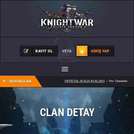
KAYIT OL
GIRIŞ YAP
VEYA
Toggle
navigation
DUYURULAR
OFFİCİAL AÇILIŞ 01.02.2025
--- Pus Tamamen
Ücretsi
CLAN DETAY