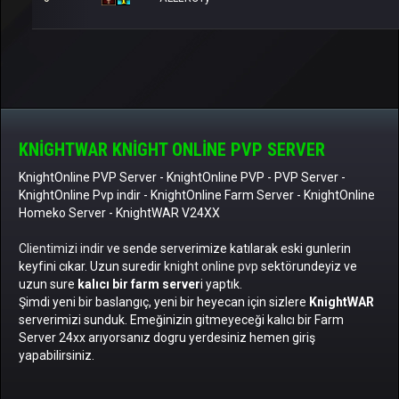
KNIGHTWAR KNIGHT ONLINE PVP SERVER
KnightOnline PVP Server
-
KnightOnline PVP
-
PVP Server
-
KnightOnline Pvp indir
-
KnightOnline Farm Server
-
KnightOnline
Homeko Server
- KnightWAR V24XX
Clientimizi indir
ve sende serverimize katılarak eski gunlerin
keyfini cıkar. Uzun suredir
knight online pvp
sektörundeyiz ve
uzun sure
kalıcı bir farm server
i yaptık.
Şimdi yeni bir baslangıç, yeni bir heyecan için sizlere
KnightWAR
serverimizi sunduk. Emeğinizin gitmeyeceği kalıcı bir Farm
Server 24xx arıyorsanız dogru yerdesiniz hemen giriş
yapabilirsiniz.