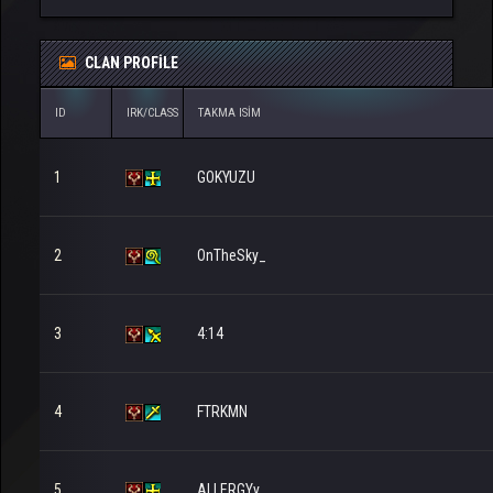
CLAN PROFILE
ID
IRK/CLASS
TAKMA ISIM
1
GOKYUZU
2
OnTheSky_
3
4:14
4
FTRKMN
5
ALLERGYy