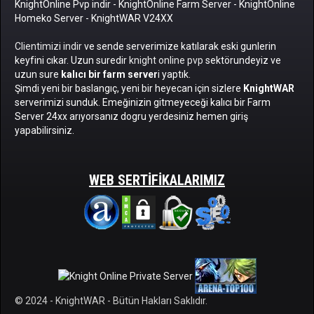
KnightOnline Pvp indir
-
KnightOnline Farm Server
-
KnightOnline
Homeko Server
- KnightWAR V24XX
Clientimizi indir
ve sende serverimize katılarak eski gunlerin
keyfini cıkar. Uzun suredir
knight online pvp
sektörundeyiz ve
uzun sure
kalıcı bir farm server
i yaptık.
Şimdi yeni bir baslangıç, yeni bir heyecan için sizlere
KnightWAR
serverimizi sunduk. Emeğinizin gitmeyeceği kalıcı bir Farm
Server 24xx arıyorsanız dogru yerdesiniz hemen giriş
yapabilirsiniz.
WEB SERTIFIKALARIMIZ
© 2024 - KnightWAR - Bütün Hakları Saklıdır.