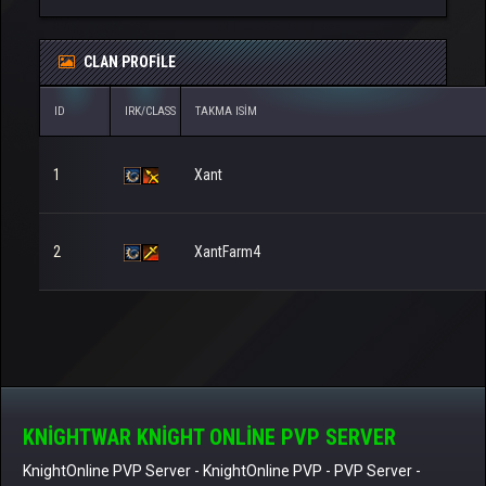
CLAN PROFILE
ID
IRK/CLASS
TAKMA ISIM
1
Xant
2
XantFarm4
KNIGHTWAR KNIGHT ONLINE PVP SERVER
KnightOnline PVP Server
-
KnightOnline PVP
-
PVP Server
-