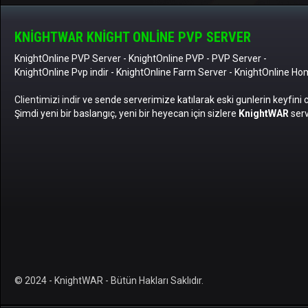
KNIGHTWAR KNIGHT ONLINE PVP SERVER
KnightOnline PVP Server
-
KnightOnline PVP
-
PVP Server
-
KnightOnline Pvp indir
-
KnightOnline Farm Server
-
KnightOnline Ho
Clientimizi indir
ve sende serverimize katılarak eski gunlerin keyfini 
Şimdi yeni bir baslangıç, yeni bir heyecan için sizlere
KnightWAR
serv
© 2024 - KnightWAR - Bütün Hakları Saklıdır.