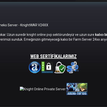
meko Server
- KnightWAR V24XX
cıkar. Uzun suredir
knight online pvp
sektörundeyiz ve uzun sure
kalıcı 
erimizi sunduk. Emeğinizin gitmeyeceği kalıcı bir Farm Server 24xx arıyo
WEB SERTIFIKALARIMIZ