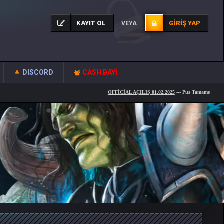
KAYIT OL
GIRIŞ YAP
VEYA
DISCORD
CASH BAYİ
OFFİCİAL AÇILIŞ 01.02.2025
--- Pus Tamamen
Ücretsiz
..