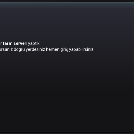
bir farm server
i yaptık.
rsanız dogru yerdesiniz hemen giriş yapabilirsiniz.