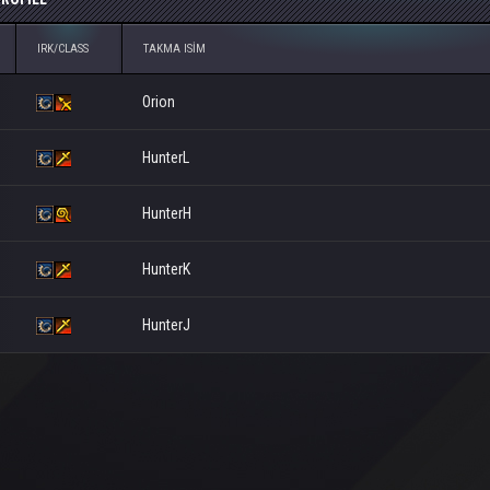
IRK/CLASS
TAKMA ISIM
Orion
HunterL
HunterH
HunterK
HunterJ