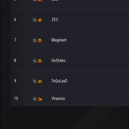
6
ZE3
7
Magelant
8
SefSeko
9
TeQuLaxD
10
Vhaerun