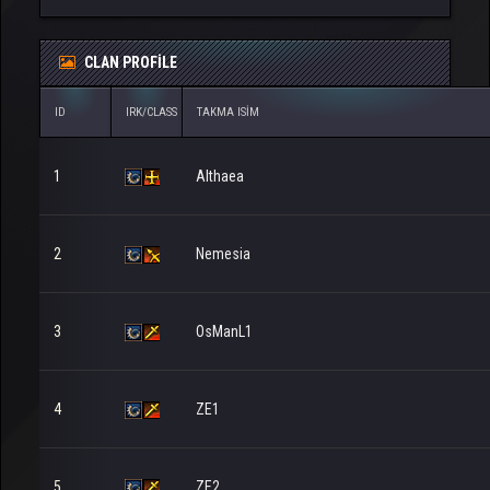
CLAN PROFILE
ID
IRK/CLASS
TAKMA ISIM
1
Althaea
2
Nemesia
3
OsManL1
4
ZE1
5
ZE2