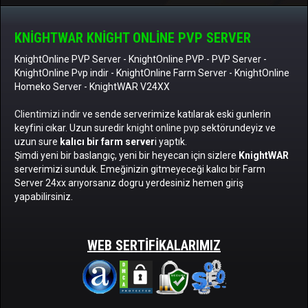
KNIGHTWAR KNIGHT ONLINE PVP SERVER
KnightOnline PVP Server
-
KnightOnline PVP
-
PVP Server
-
KnightOnline Pvp indir
-
KnightOnline Farm Server
-
KnightOnline
Homeko Server
- KnightWAR V24XX
Clientimizi indir
ve sende serverimize katılarak eski gunlerin
keyfini cıkar. Uzun suredir
knight online pvp
sektörundeyiz ve
uzun sure
kalıcı bir farm server
i yaptık.
Şimdi yeni bir baslangıç, yeni bir heyecan için sizlere
KnightWAR
serverimizi sunduk. Emeğinizin gitmeyeceği kalıcı bir Farm
Server 24xx arıyorsanız dogru yerdesiniz hemen giriş
yapabilirsiniz.
WEB SERTIFIKALARIMIZ