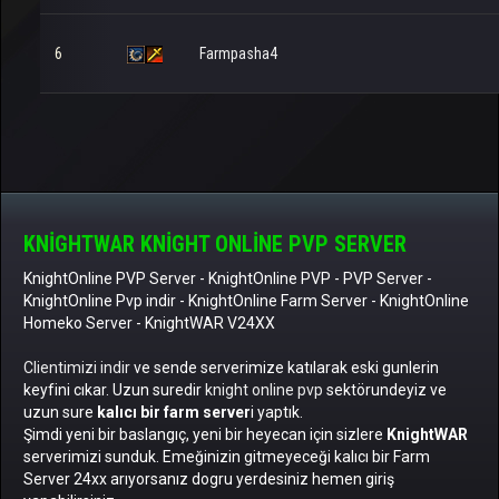
6
Farmpasha4
KNIGHTWAR KNIGHT ONLINE PVP SERVER
KnightOnline PVP Server
-
KnightOnline PVP
-
PVP Server
-
KnightOnline Pvp indir
-
KnightOnline Farm Server
-
KnightOnline
Homeko Server
- KnightWAR V24XX
Clientimizi indir
ve sende serverimize katılarak eski gunlerin
keyfini cıkar. Uzun suredir
knight online pvp
sektörundeyiz ve
uzun sure
kalıcı bir farm server
i yaptık.
Şimdi yeni bir baslangıç, yeni bir heyecan için sizlere
KnightWAR
serverimizi sunduk. Emeğinizin gitmeyeceği kalıcı bir Farm
Server 24xx arıyorsanız dogru yerdesiniz hemen giriş