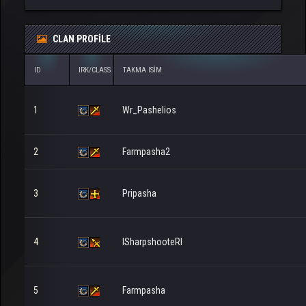
CLAN PROFILE
ID
IRK/CLASS
TAKMA ISIM
1
Wr_Pashelios
2
Farmpasha2
3
Pripasha
4
lSharpshooteRl
5
Farmpasha