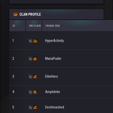
CLAN PROFILE
ID
IRK/CLASS
TAKMA ISIM
1
HyperActivity
2
MariaPuder
3
EliteHero
4
Amphitrite
5
Deshmashed