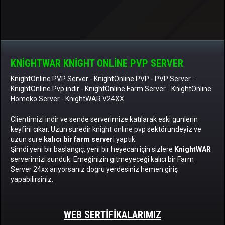
KNIGHTWAR KNIGHT ONLINE PVP SERVER
KnightOnline PVP Server
-
KnightOnline PVP
-
PVP Server
-
KnightOnline Pvp indir
-
KnightOnline Farm Server
-
KnightOnline
Homeko Server
- KnightWAR V24XX
Clientimizi indir
ve sende serverimize katılarak eski gunlerin
keyfini cıkar. Uzun suredir
knight online pvp
sektörundeyiz ve
uzun sure
kalıcı bir farm server
i yaptık.
Şimdi yeni bir baslangıç, yeni bir heyecan için sizlere
KnightWAR
serverimizi sunduk. Emeğinizin gitmeyeceği kalıcı bir Farm
Server 24xx arıyorsanız dogru yerdesiniz hemen giriş
yapabilirsiniz.
WEB SERTIFIKALARIMIZ