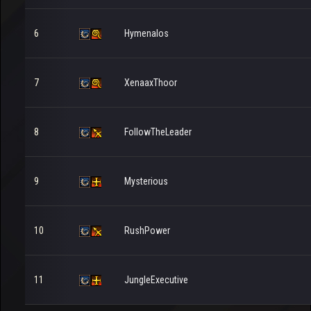
6
Hymenalos
7
XenaaxThoor
8
FollowTheLeader
9
Mysterious
10
RushPower
11
JungleExecutive