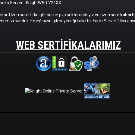
omeko Server
- KnightWAR V24XX
cıkar. Uzun suredir
knight online pvp
sektörundeyiz ve uzun sure
kalıcı 
erimizi sunduk. Emeğinizin gitmeyeceği kalıcı bir Farm Server 24xx arıyo
WEB SERTIFIKALARIMIZ