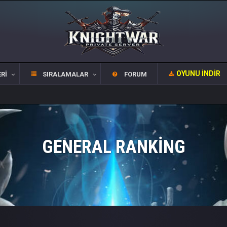
OYUNU İNDIR
RI
SIRALAMALAR
FORUM
OFFİC
GENERAL RANKING