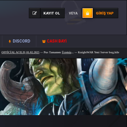
KAYIT OL
GIRIŞ YAP
VEYA
DISCORD
CASH BAYİ
İAL AÇILIŞ 01.02.2025
--- Pus Tamamen
Ücretsiz
... --- KnightWAR Yeni Server bug,hile
tamamen fix
o