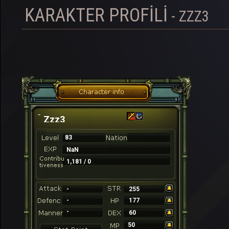
KARAKTER PROFILI
- ZZZ3
Zzz3
83
NaN
1,181 / 0
-
255
-
177
-
60
50