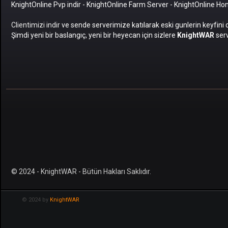
KnightOnline Pvp indir
-
KnightOnline Farm Server
-
KnightOnline H
Clientimizi indir
ve sende serverimize katılarak eski gunlerin keyfini 
Şimdi yeni bir baslangıç, yeni bir heyecan için sizlere
KnightWAR
serv
© 2024 - KnightWAR - Bütün Hakları Saklıdır.
© 2024 by
KnightWAR