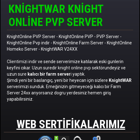
KNIGHTWAR KNIGHT
ONLINE PVP SERVER
KnightOnline PVP Server
-
KnightOnline PVP
-
PVP Server
-
KnightOnline Pvp indir
-
KnightOnline Farm Server
-
KnightOnline
Homeko Server
- KnightWAR V24XX
Clientimizi indir
ve sende serverimize katılarak eski gunlerin
keyfini cıkar. Uzun suredir
knight online pvp
sektörundeyiz ve
uzun sure
kalıcı bir farm server
i yaptık.
Şimdi yeni bir baslangıç, yeni bir heyecan için sizlere
KnightWAR
serverimizi sunduk. Emeğinizin gitmeyeceği kalıcı bir Farm
Server 24xx arıyorsanız dogru yerdesiniz hemen giriş
yapabilirsiniz.
WEB SERTIFIKALARIMIZ