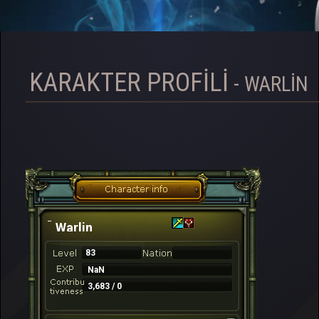
KARAKTER PROFILI
- WARLIN
Warlin
83
NaN
3,683 / 0