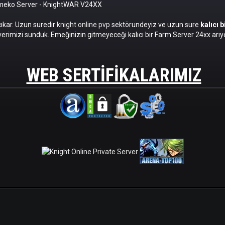
omeko Server
- KnightWAR V24XX
cıkar. Uzun suredir
knight online pvp
sektörundeyiz ve uzun sure
kalıcı 
erimizi sunduk. Emeğinizin gitmeyeceği kalıcı bir Farm Server 24xx arıyo
WEB SERTIFIKALARIMIZ