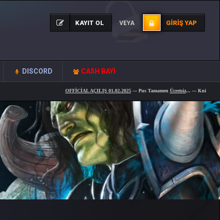
KAYIT OL
GIRIŞ YAP
VEYA
DISCORD
CASH BAYİ
OFFİCİAL AÇILIŞ 01.02.2025
--- Pus Tamamen
Ücretsiz
... --- KnightWAR Yen