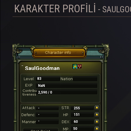
KARAKTER PROFILI
- SAULG
SaulGoodman
83
NaN
2,590 / 0
-
255
-
151
-
60
50