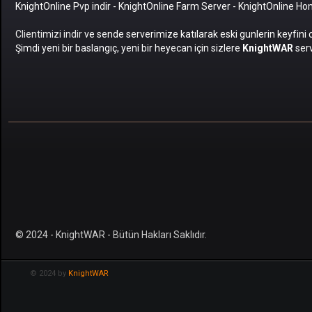
KnightOnline Pvp indir
-
KnightOnline Farm Server
-
KnightOnline H
Clientimizi indir
ve sende serverimize katılarak eski gunlerin keyfini 
Şimdi yeni bir baslangıç, yeni bir heyecan için sizlere
KnightWAR
serv
© 2024 - KnightWAR - Bütün Hakları Saklıdır.
© 2024 by
KnightWAR