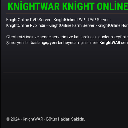
KNIGHTWAR KNIGHT ONLINE
KnightOnline PVP Server
-
KnightOnline PVP
-
PVP Server
-
KnightOnline Pvp indir
-
KnightOnline Farm Server
-
KnightOnline H
Clientimizi indir
ve sende serverimize katılarak eski gunlerin keyfini 
Şimdi yeni bir baslangıç, yeni bir heyecan için sizlere
KnightWAR
serv
© 2024 - KnightWAR - Bütün Hakları Saklıdır.