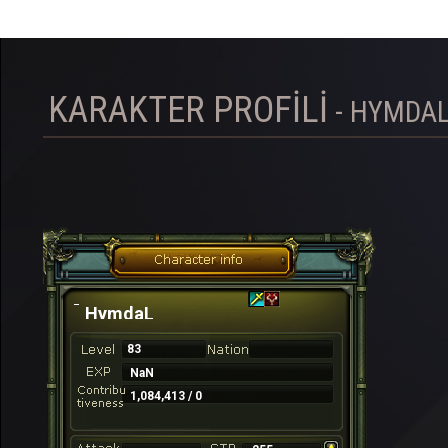
KARAKTER PROFILI
- HYMDA
HymdaL
83
NaN
1,084,413 / 0