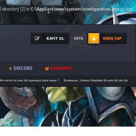
directory (2) in
C:\AppServ\www\system\configuration.php
on line
KAYIT OL
GIRIŞ YAP
VEYA
DISCORD
CASH BAYİ
r da yeni bir maceraya hazır mısın ?
Kasmayan , hatasız clientimiz ile eşsiz bir pk deneyimi.
OFF