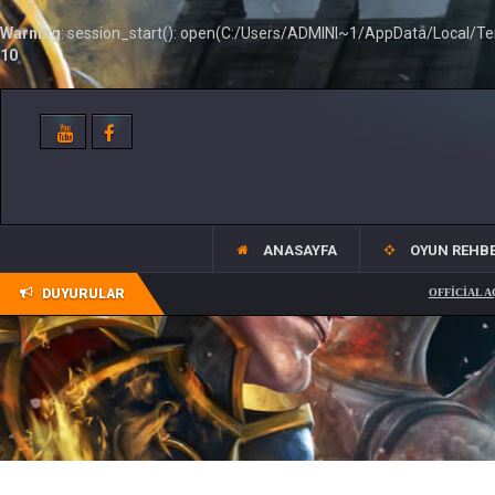
Warning
: session_start(): open(C:/Users/ADMINI~1/AppData/Local/Temp
10
ANASAYFA
OYUN REHBE
DUYURULAR
OFFİCİAL AÇILIŞ 01