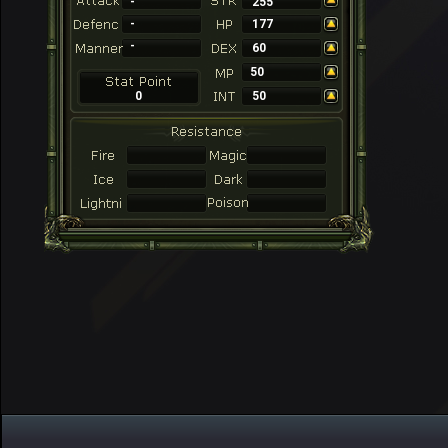
-
255
-
177
-
60
50
0
50