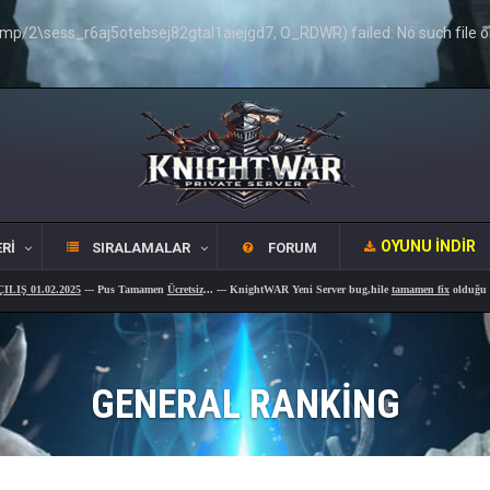
/2\sess_r6aj5otebsej82gtal1aiejgd7, O_RDWR) failed: No such file or 
OYUNU İNDIR
RI
SIRALAMALAR
FORUM
.02.2025
--- Pus Tamamen
Ücretsiz
... --- KnightWAR Yeni Server bug,hile
tamamen fix
olduğu bir serve
GENERAL RANKING