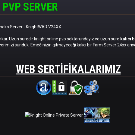
 PVP SERVER
omeko Server
- KnightWAR V24XX
cıkar. Uzun suredir
knight online pvp
sektörundeyiz ve uzun sure
kalıcı 
erimizi sunduk. Emeğinizin gitmeyeceği kalıcı bir Farm Server 24xx arıyo
WEB SERTIFIKALARIMIZ