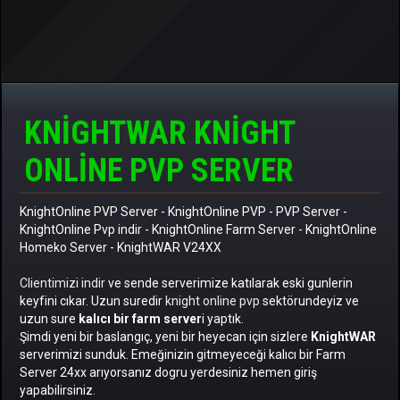
KNIGHTWAR KNIGHT
ONLINE PVP SERVER
KnightOnline PVP Server
-
KnightOnline PVP
-
PVP Server
-
KnightOnline Pvp indir
-
KnightOnline Farm Server
-
KnightOnline
Homeko Server
- KnightWAR V24XX
Clientimizi indir
ve sende serverimize katılarak eski gunlerin
keyfini cıkar. Uzun suredir
knight online pvp
sektörundeyiz ve
uzun sure
kalıcı bir farm server
i yaptık.
Şimdi yeni bir baslangıç, yeni bir heyecan için sizlere
KnightWAR
serverimizi sunduk. Emeğinizin gitmeyeceği kalıcı bir Farm
Server 24xx arıyorsanız dogru yerdesiniz hemen giriş
yapabilirsiniz.