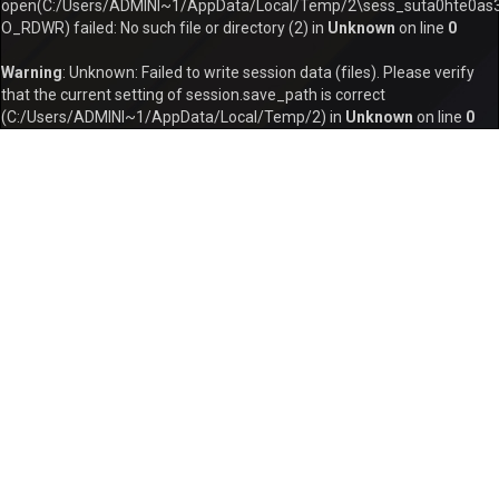
open(C:/Users/ADMINI~1/AppData/Local/Temp/2\sess_suta0hte0as3h
O_RDWR) failed: No such file or directory (2) in
Unknown
on line
0
Warning
: Unknown: Failed to write session data (files). Please verify
that the current setting of session.save_path is correct
(C:/Users/ADMINI~1/AppData/Local/Temp/2) in
Unknown
on line
0