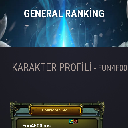
GENERAL RANKING
KARAKTER PROFILI
- FUN4F0
Fun4F00cus