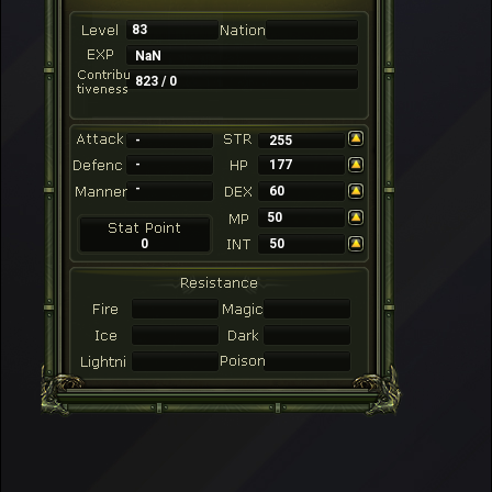
83
NaN
823 / 0
-
255
-
177
-
60
50
0
50