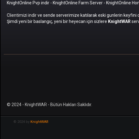
KnightOnline Pvp indir
-
KnightOnline Farm Server
-
KnightOnline H
Clientimizi indir
ve sende serverimize katılarak eski gunlerin keyfini 
Şimdi yeni bir baslangıç, yeni bir heyecan için sizlere
KnightWAR
serv
© 2024 - KnightWAR - Bütün Hakları Saklıdır.
© 2024 by
KnightWAR