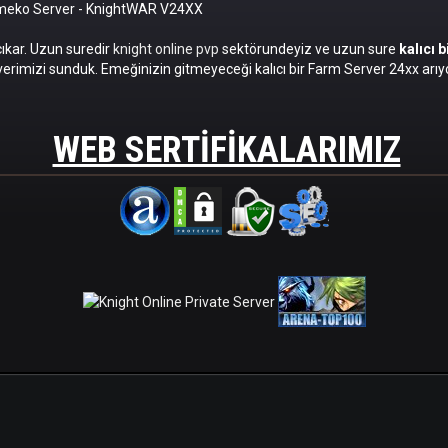
omeko Server
- KnightWAR V24XX
cıkar. Uzun suredir
knight online pvp
sektörundeyiz ve uzun sure
kalıcı 
erimizi sunduk. Emeğinizin gitmeyeceği kalıcı bir Farm Server 24xx arıyo
WEB SERTIFIKALARIMIZ