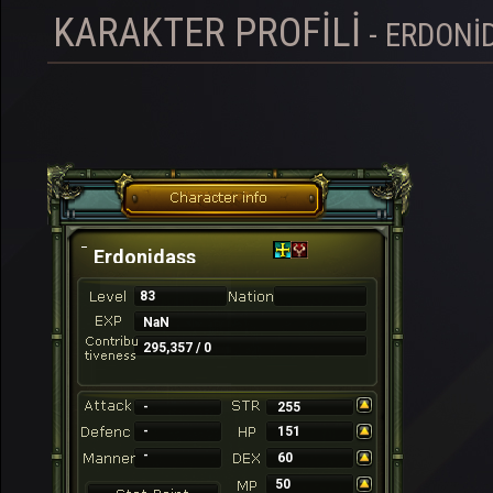
KARAKTER PROFILI
- ERDONI
Erdonidass
83
NaN
295,357 / 0
-
255
-
151
-
60
50