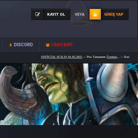
KAYIT OL
GIRIŞ YAP
VEYA
DISCORD
CASH BAYİ
OFFİCİAL AÇILIŞ 01.02.2025
--- Pus Tamamen
Ücretsiz
... --- KnightWAR Yeni